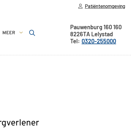
Patiëntenomgeving
Adresgegeven
Pauwenburg 160
160
MEER
8226TA
Lelystad
Meer
0320-255000
submenu
rgverlener