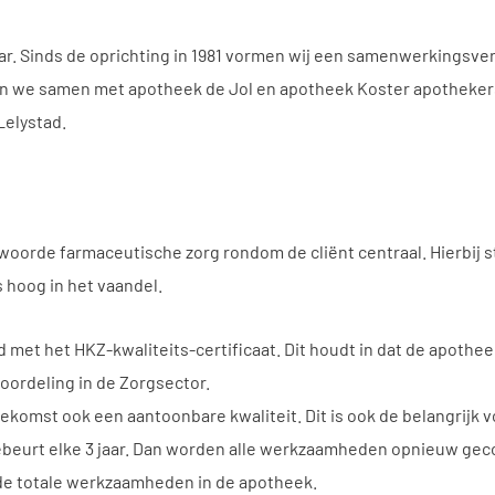
ar. Sinds de oprichting in 1981 vormen wij een samenwerkingsv
men we samen met apotheek de Jol en apotheek Koster apotheker
Lelystad.
oorde farmaceutische zorg rondom de cliënt centraal. Hierbij s
 hoog in het vaandel.
d met het HKZ-kwaliteits-certificaat. Dit houdt in dat de apothe
oordeling in de Zorgsector.
oekomst ook een aantoonbare kwaliteit. Dit is ook de belangrijk 
ebeurt elke 3 jaar. Dan worden alle werkzaamheden opnieuw geco
 de totale werkzaamheden in de apotheek.