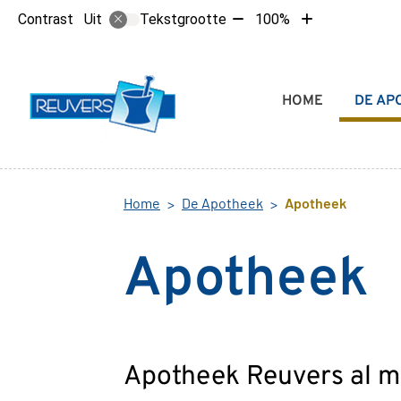
Tekst
Tekst
Contrast
Tekstgrootte
100%
Uit
verkleinen
vergroten
met
met
10%
10%
Hoofdmenu
HOME
DE AP
Home
De Apotheek
Apotheek
Apotheek
Apotheek Reuvers al m