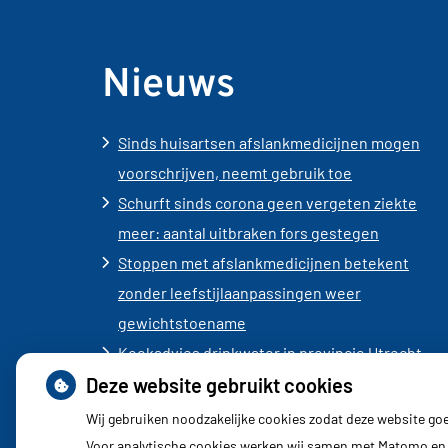
Nieuws
Sinds huisartsen afslankmedicijnen mogen
voorschrijven, neemt gebruik toe
Schurft sinds corona geen vergeten ziekte
meer: aantal uitbraken fors gestegen
Stoppen met afslankmedicijnen betekent
zonder leefstijlaanpassingen weer
gewichtstoename
Kookadvies drinkwater in provincie Utrecht
Deze website gebruikt cookies
vanwege besmetting
Terugroepactie babyvoeding Nestlé: bacterie
Wij gebruiken noodzakelijke cookies zodat deze website go
kan baby’s ziek maken
Voor analytische cookies werken wij samen met Matomo en 