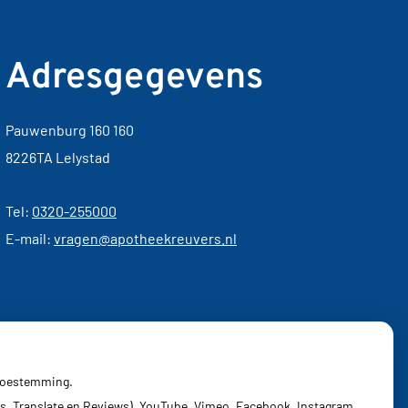
Adresgegevens
Pauwenburg 160 160
8226TA Lelystad
Tel:
0320-255000
E-mail:
vragen@apotheekreuvers.nl
 toestemming.
s, Translate en Reviews), YouTube, Vimeo, Facebook, Instagram,