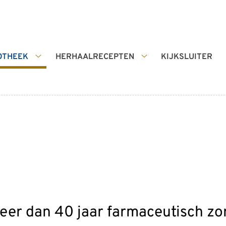
OTHEEK
HERHAALRECEPTEN
KIJKSLUITER
De
Herhaalrecepten
Apotheek
submenu
submenu
eer dan 40 jaar farmaceutisch zo