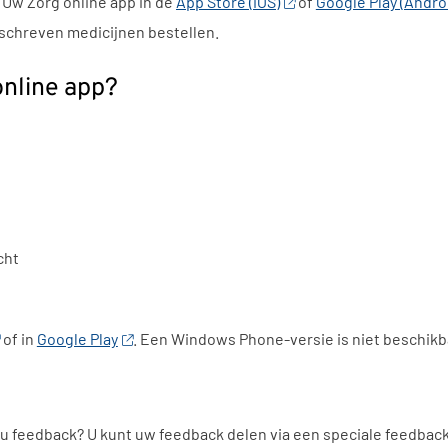
e
Uw Zorg online app
in de
App Store (iOS)
of
Google Play (Andro
schreven medicijnen bestellen.
nline app
?
cht
of in
Google Play
. Een Windows Phone-versie is niet beschikb
 u feedback? U kunt uw feedback delen via een speciale feedbac