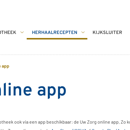
OTHEEK
HERHAALRECEPTEN
KIJKSLUITER
De
Herhaalrecepten
Apotheek
submenu
submenu
e app
line app
potheek ook via een app beschikbaar: de
Uw Zorg online app
. Zo 