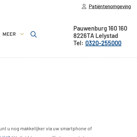
Patiëntenomgeving
Adresgegeven
Pauwenburg 160
160
MEER
8226TA
Lelystad
Meer
0320-255000
submenu
kunt u nog makkelijker via uw smartphone of