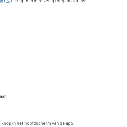
id)
. U krijgt hiermee veilig toegang tot uw
aar.
k knop in het hoofdscherm van de app.