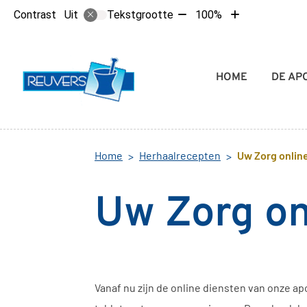
Tekst
Tekst
Contrast
Tekstgrootte
100%
Uit
verkleinen
vergroten
met
met
10%
10%
Hoofdmenu
HOME
DE AP
Home
Herhaalrecepten
Uw Zorg onlin
Uw Zorg on
Vanaf nu zijn de online diensten van onze a